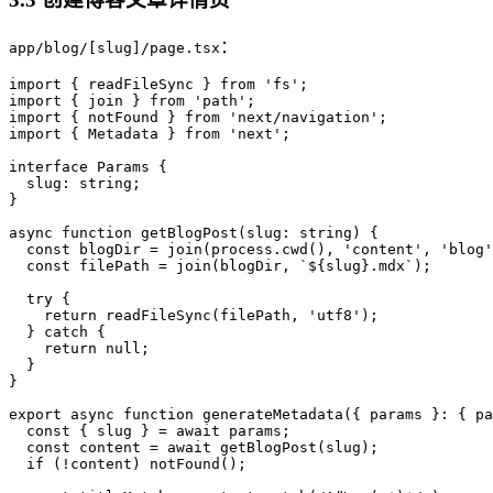
：
app/blog/[slug]/page.tsx
import { readFileSync } from 'fs';

import { join } from 'path';

import { notFound } from 'next/navigation';

import { Metadata } from 'next';

interface Params {

  slug: string;

}

async function getBlogPost(slug: string) {

  const blogDir = join(process.cwd(), 'content', 'blog'
  const filePath = join(blogDir, `${slug}.mdx`);

  try {

    return readFileSync(filePath, 'utf8');

  } catch {

    return null;

  }

}

export async function generateMetadata({ params }: { pa
  const { slug } = await params;

  const content = await getBlogPost(slug);

  if (!content) notFound();
