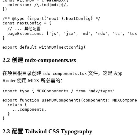
const withMDX = createMDX({

  extension: /\.(md|mdx)$/,

})

/** @type {import('next').NextConfig} */

const nextConfig = {

  // ... 其他配置

  pageExtensions: ['js', 'jsx', 'md', 'mdx', 'ts', 'tsx
}

2.2 创建 mdx-components.tsx
在项目根目录创建
文件，这是 App
mdx-components.tsx
Router 使用 MDX 所必需的：
import type { MDXComponents } from 'mdx/types'

export function useMDXComponents(components: MDXCompone
  return {

    ...components,

  }

2.3 配置 Tailwind CSS Typography