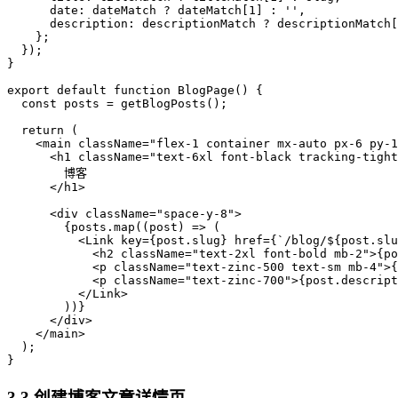
      date: dateMatch ? dateMatch[1] : '',

      description: descriptionMatch ? descriptionMatch[
    };

  });

}

export default function BlogPage() {

  const posts = getBlogPosts();

  return (

    <main className="flex-1 container mx-auto px-6 py-1
      <h1 className="text-6xl font-black tracking-tight
        博客

      </h1>

      <div className="space-y-8">

        {posts.map((post) => (

          <Link key={post.slug} href={`/blog/${post.slu
            <h2 className="text-2xl font-bold mb-2">{po
            <p className="text-zinc-500 text-sm mb-4">{
            <p className="text-zinc-700">{post.descript
          </Link>

        ))}

      </div>

    </main>

  );

3.3 创建博客文章详情页