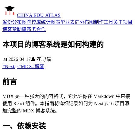
CHINA EDU-ATLAS
省份分布图
院校库
统计图表
毕业去向分布图制作工具
关于项目
博客
赞助墙
商务合作
本项目的博客系统是如何构建的
📅
2026-04-17
👤
花野猫
#
Next.js
#
MDX
#
博客
前言
MDX 是一种强大的内容格式，它允许你在 Markdown 中直接
使用 React 组件。本指南将详细记录如何为 Next.js 16 项目添
加完整的 MDX 博客系统。
一、依赖安装