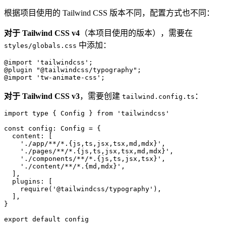
根据项目使用的 Tailwind CSS 版本不同，配置方式也不同：
对于 Tailwind CSS v4
（本项目使用的版本），需要在
中添加：
styles/globals.css
@import 'tailwindcss';

@plugin "@tailwindcss/typography";

对于 Tailwind CSS v3
，需要创建
：
tailwind.config.ts
import type { Config } from 'tailwindcss'

const config: Config = {

  content: [

    './app/**/*.{js,ts,jsx,tsx,md,mdx}',

    './pages/**/*.{js,ts,jsx,tsx,md,mdx}',

    './components/**/*.{js,ts,jsx,tsx}',

    './content/**/*.{md,mdx}',

  ],

  plugins: [

    require('@tailwindcss/typography'),

  ],

}
