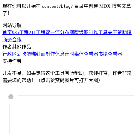
现在你可以开始在
目录中创建 MDX 博客文章
content/blog/
了！
网站导航
首页
985工程
211工程
双一流
分布图
蹭饭图制作工具
关于
赞助墙
商务合作
作者其他作品
行政区划
吹蛋糕
封面制作
休息计时
媒体查看器
书摘查看器
支持作者
开发不易，如果觉得这个工具有所帮助，欢迎打赏，作者非常
需要您的帮助！（点击赞赏码图片可打开大图）