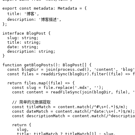
export const metadata: Metadata = {

  title: '博客',

  description: '博客描述',

};

interface BlogPost {

  slug: string;

  title: string;

  date: string;

  description: string;

}

function getBlogPosts(): BlogPost[] {

  const blogDir = join(process.cwd(), 'content', 'blog'
  const files = readdirSync(blogDir).filter((file) => f
  return files.map((file) => {

    const slug = file.replace('.mdx', '');

    const content = readFileSync(join(blogDir, file), '
    // 简单的元数据提取

    const titleMatch = content.match(/^#\s+(.*)$/m);

    const dateMatch = content.match(/^date:\s+(.*)$/m);

    const descriptionMatch = content.match(/^descriptio
    return {

      slug,

      title: titleMatch ? titleMatch[1] : slug,
