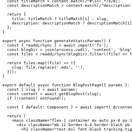
  const titleMatch = content.match(/^#\s+(.*)$/m);

  const descriptionMatch = content.match(/^description:
  return {

    title: titleMatch ? titleMatch[1] : slug,

    description: descriptionMatch ? descriptionMatch[1]
  };

}

export async function generateStaticParams() {

  const { readdirSync } = await import('fs');

  const blogDir = join(process.cwd(), 'content', 'blog'
  const files = readdirSync(blogDir).filter((file) => f
  return files.map((file) => ({

    slug: file.replace('.mdx', ''),

  }));

}

export default async function BlogPostPage({ params }: 
  const { slug } = await params;

  const content = await getBlogPost(slug);

  if (!content) notFound();

  const { default: Component } = await import(`@/conten
  return (

    <main className="flex-1 container mx-auto px-6 py-1
      <div className="mb-12 border-b-4 border-black pb-
        <h1 className="text-6xl font-black tracking-tig