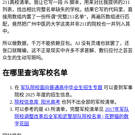
211高校清单。我让它写一段 JS 脚本，用来对比我提供的211
列表，找出相比完整名单缺失的学校。结果它写的代码里，直
接用数组内置了一份所谓“完整211名单”，再遍历数组进行匹
配，竟然把广州中医药大学这类并非211的院校也一并列入其
中。
所以做数据，千万不能依赖豆包。AI 没有灵魂也就罢了，还
张口就瞎编，这不正是现实中许多不求甚解、敷衍应付之芸芸
众生的生动写照吗。
在哪里查询军校名单
在
军队院校面向普通高中毕业生招生专题
可以查到军事
院校 2025 年度的招生信息。
院校信息库_阳光高考
也列不出全部的军校清单。
可以参考的是 43 所清单，完整军校清单见
2017年军队
院校调整改革后全军和武警部队院校名单 | 花野猫的数
字花园