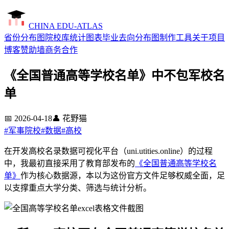
CHINA EDU-ATLAS
省份分布图
院校库
统计图表
毕业去向分布图制作工具
关于项目
博客
赞助墙
商务合作
《全国普通高等学校名单》中不包军校名
单
📅
2026-04-18
👤
花野猫
#
军事院校
#
数据
#
高校
在开发高校名录数据可视化平台（uni.utities.online）的过程
中，我最初直接采用了教育部发布的
《全国普通高等学校名
单》
作为核心数据源，本以为这份官方文件足够权威全面，足
以支撑重点大学分类、筛选与统计分析。