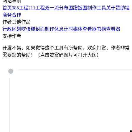
网站导航
首页
985工程
211工程
双一流
分布图
蹭饭图制作工具
关于
赞助墙
商务合作
作者其他作品
行政区划
吹蛋糕
封面制作
休息计时
媒体查看器
书摘查看器
支持作者
开发不易，如果觉得这个工具有所帮助，欢迎打赏，作者非常
需要您的帮助！（点击赞赏码图片可打开大图）