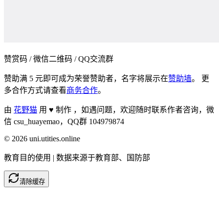
赞赏码 / 微信二维码 / QQ交流群
赞助满 5 元即可成为荣誉赞助者，名字将展示在
赞助墙
。 更
多合作方式请查看
商务合作
。
由
花野猫
用 ♥ 制作 ，
如遇问题，欢迎随时联系作者咨询，微
信 csu_huayemao，QQ群 104979874
©
2026
uni.utities.online
教育目的使用 | 数据来源于教育部、国防部
清除缓存