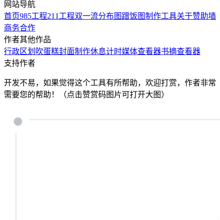
网站导航
首页
985工程
211工程
双一流
分布图
蹭饭图制作工具
关于
赞助墙
商务合作
作者其他作品
行政区划
吹蛋糕
封面制作
休息计时
媒体查看器
书摘查看器
支持作者
开发不易，如果觉得这个工具有所帮助，欢迎打赏，作者非常
需要您的帮助！（点击赞赏码图片可打开大图）