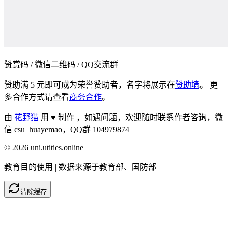
赞赏码 / 微信二维码 / QQ交流群
赞助满 5 元即可成为荣誉赞助者，名字将展示在
赞助墙
。 更
多合作方式请查看
商务合作
。
由
花野猫
用 ♥ 制作 ，
如遇问题，欢迎随时联系作者咨询，微
信 csu_huayemao，QQ群 104979874
©
2026
uni.utities.online
教育目的使用 | 数据来源于教育部、国防部
清除缓存