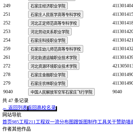
249
41130140
石家庄经济职业学院
251
41130141
石家庄人民医学高等专科学校
252
41130141
河北正定师范高等专科学校
253
41130142
河北劳动关系职业学院
254
41130142
石家庄科技职业学院
259
41130143
石家庄幼儿师范高等专科学校
261
41130143
河北轨道运输职业技术学院
272
42130501
河北资源环境职业技术学院
278
41130149
石家庄金融职业学院
279
41130149
石家庄农林职业学院
9040
9040
中国人民解放军空军石家庄飞行学院
共
47
条记录
← 返回列表
返回高校名录
网站导航
首页
985工程
211工程
双一流
分布图
蹭饭图制作工具
关于
赞助墙
作者其他作品