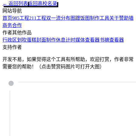
← 返回列表
返回高校名录
网站导航
首页
985工程
211工程
双一流
分布图
蹭饭图制作工具
关于
赞助墙
商务合作
作者其他作品
行政区划
吹蛋糕
封面制作
休息计时
媒体查看器
书摘查看器
支持作者
开发不易，如果觉得这个工具有所帮助，欢迎打赏，作者非常
需要您的帮助！（点击赞赏码图片可打开大图）