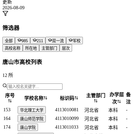
更新
2026-08-09
筛选器
全部
985
211
双一流
军校
高校名称
所在地
主管部门
层次
唐山市高校列表
12 所
办学层
备
序号
主管部门
学校名称
标识码
次
注
153
4113010081
-
河北省
本科
华北理工大学
164
4113010099
-
河北省
本科
唐山师范学院
174
4113011033
-
河北省
本科
唐山学院