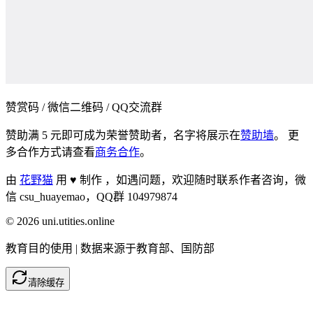
赞赏码 / 微信二维码 / QQ交流群
赞助满 5 元即可成为荣誉赞助者，名字将展示在
赞助墙
。 更
多合作方式请查看
商务合作
。
由
花野猫
用 ♥ 制作 ，
如遇问题，欢迎随时联系作者咨询，微
信 csu_huayemao，QQ群 104979874
©
2026
uni.utities.online
教育目的使用 | 数据来源于教育部、国防部
清除缓存