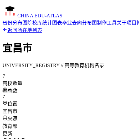
CHINA EDU-ATLAS
省份分布图
院校库
统计图表
毕业去向分布图制作工具
关于项目
返回所在地列表
宜昌市
UNIVERSITY_REGISTRY // 高等教育机构名录
7
高校数量
总数
7
位置
宜昌市
来源
教育部
更新