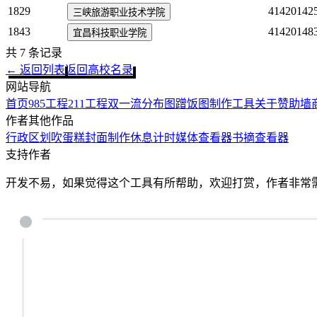
1829
41420142
三峡旅游职业技术学院
1843
41420148
宜昌科技职业学院
共
7
条记录
← 返回列表
返回高校名录
网站导航
首页
985工程
211工程
双一流
分布图
蹭饭图制作工具
关于
赞助墙
作者其他作品
行政区划
吹蛋糕
封面制作
休息计时
媒体查看器
书摘查看器
支持作者
开发不易，如果觉得这个工具有所帮助，欢迎打赏，作者非常