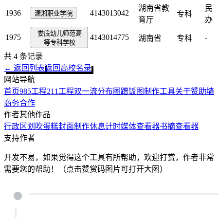
湖南省教
民
1936
4143013042
潇湘职业学院
专科
育厅
办
娄底幼儿师范高
1975
4143014775
-
湖南省
专科
等专科学校
共
4
条记录
← 返回列表
返回高校名录
网站导航
首页
985工程
211工程
双一流
分布图
蹭饭图制作工具
关于
赞助墙
商务合作
作者其他作品
行政区划
吹蛋糕
封面制作
休息计时
媒体查看器
书摘查看器
支持作者
开发不易，如果觉得这个工具有所帮助，欢迎打赏，作者非常
需要您的帮助！（点击赞赏码图片可打开大图）