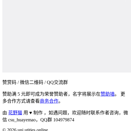
赞赏码 / 微信二维码 / QQ交流群
赞助满 5 元即可成为荣誉赞助者，名字将展示在
赞助墙
。 更
多合作方式请查看
商务合作
。
由
花野猫
用 ♥ 制作 ，
如遇问题，欢迎随时联系作者咨询，微
信 csu_huayemao，QQ群 104979874
©
2026
uni.utities.online