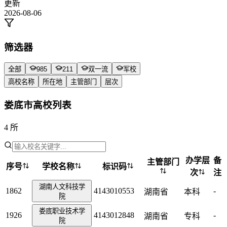
更新
2026-08-06
筛选器
全部
985
211
双一流
军校
高校名称
所在地
主管部门
层次
娄底市高校列表
4 所
办学层
备
主管部门
序号
学校名称
标识码
次
注
湖南人文科技学
1862
4143010553
-
湖南省
本科
院
娄底职业技术学
1926
4143012848
-
湖南省
专科
院