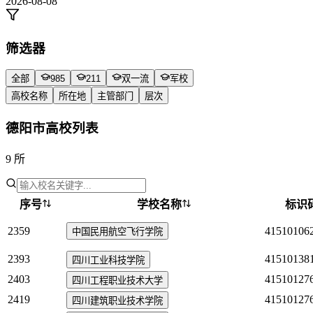
2026-08-08
筛选器
全部
985
211
双一流
军校
高校名称
所在地
主管部门
层次
德阳市高校列表
9 所
序号
学校名称
标识
2359
41510106
中国民用航空飞行学院
2393
41510138
四川工业科技学院
2403
41510127
四川工程职业技术大学
2419
41510127
四川建筑职业技术学院