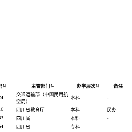
码
主管部门
办学层次
备注
交通运输部（中国民用航
24
-
本科
空局）
16
四川省教育厅
本科
民办
63
-
四川省
本科
64
-
四川省
专科