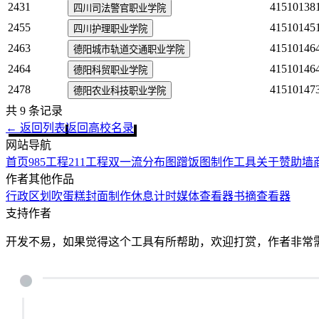
2431
41510138
四川司法警官职业学院
2455
41510145
四川护理职业学院
2463
41510146
德阳城市轨道交通职业学院
2464
41510146
德阳科贸职业学院
2478
41510147
德阳农业科技职业学院
共
9
条记录
← 返回列表
返回高校名录
网站导航
首页
985工程
211工程
双一流
分布图
蹭饭图制作工具
关于
赞助墙
作者其他作品
行政区划
吹蛋糕
封面制作
休息计时
媒体查看器
书摘查看器
支持作者
开发不易，如果觉得这个工具有所帮助，欢迎打赏，作者非常