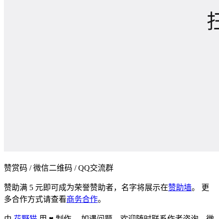
赞赏码 / 微信二维码 / QQ交流群
赞助满 5 元即可成为荣誉赞助者，名字将展示在
赞助墙
。 更
多合作方式请查看
商务合作
。
由
花野猫
用 ♥ 制作 ，
如遇问题，欢迎随时联系作者咨询，微