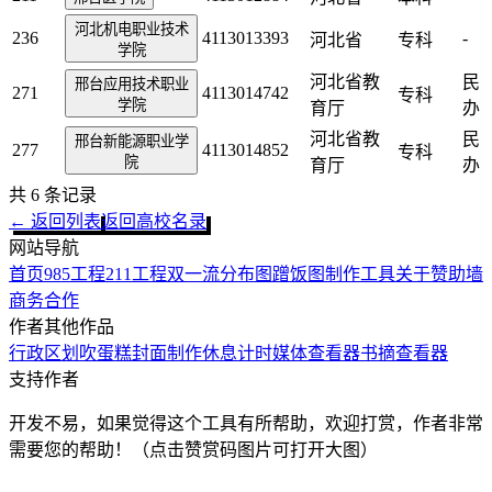
河北机电职业技术
236
4113013393
-
河北省
专科
学院
河北省教
民
邢台应用技术职业
271
4113014742
专科
学院
育厅
办
河北省教
民
邢台新能源职业学
277
4113014852
专科
院
育厅
办
共
6
条记录
← 返回列表
返回高校名录
网站导航
首页
985工程
211工程
双一流
分布图
蹭饭图制作工具
关于
赞助墙
商务合作
作者其他作品
行政区划
吹蛋糕
封面制作
休息计时
媒体查看器
书摘查看器
支持作者
开发不易，如果觉得这个工具有所帮助，欢迎打赏，作者非常
需要您的帮助！（点击赞赏码图片可打开大图）