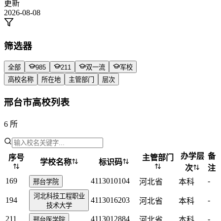
更新
2026-08-08
筛选器
全部
985
211
双一流
军校
高校名称
所在地
主管部门
层次
邢台市高校列表
6 所
办学层
备
序号
主管部门
学校名称
标识码
次
注
169
4113010104
-
河北省
本科
邢台学院
河北科技工程职业
194
4113016203
-
河北省
本科
技术大学
211
4113012884
-
河北省
本科
邢台医学院