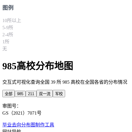
图例
10所以上
5-9所
2-4所
1所
无
985高校分布地图
交互式可视化查询全国 39 所 985 高校在全国各省的分布情况
全部
985
211
双一流
军校
审图号：
GS（2021）7071号
毕业去向分布图制作工具
网站导航