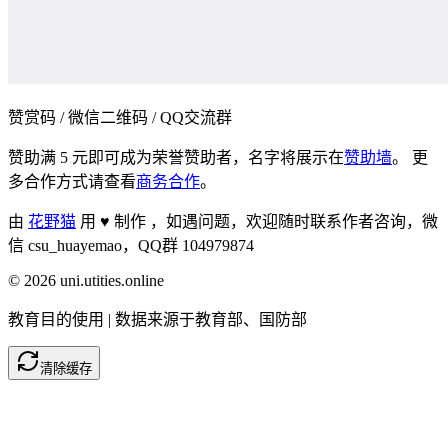
赞赏码 / 微信二维码 / QQ交流群
赞助满 5 元即可成为荣誉赞助者，名字将展示在
赞助墙
。 更
多合作方式请查看
商务合作
。
由
花野猫
用 ♥ 制作 ，
如遇问题，欢迎随时联系作者咨询，微
信 csu_huayemao，QQ群 104979874
©
2026
uni.utities.online
教育目的使用 | 数据来源于教育部、国防部
清除缓存