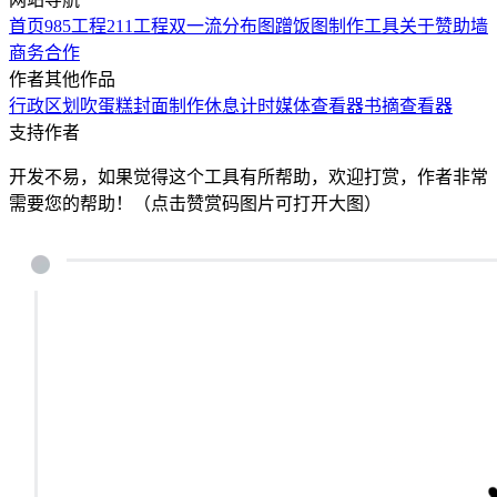
首页
985工程
211工程
双一流
分布图
蹭饭图制作工具
关于
赞助墙
商务合作
作者其他作品
行政区划
吹蛋糕
封面制作
休息计时
媒体查看器
书摘查看器
支持作者
开发不易，如果觉得这个工具有所帮助，欢迎打赏，作者非常
需要您的帮助！（点击赞赏码图片可打开大图）