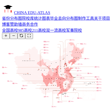
CHINA EDU-ATLAS
省份分布图
院校库
统计图表
毕业去向分布图制作工具
关于项目
博客
赞助墙
商务合作
全国高校
985高校
211高校
双一流高校
军事院校
北京
所
8
985
内蒙古
所
0
985
黑龙江
所
1
985
山西
所
0
985
陕西
所
3
985
宁夏
所
0
985
甘肃
所
1
985
新疆
所
0
985
吉林
所
1
985
辽宁
所
2
985
天津
所
2
985
青海
所
0
985
河北
所
0
985
山东
所
2
985
河南
西藏
所
所
0
985
0
985
江苏
所
2
985
安徽
所
1
985
上海
所
4
985
湖北
所
2
985
四川
所
2
985
浙江
所
1
985
重庆
所
1
985
江西
所
0
985
贵州
所
0
985
福建
所
1
985
湖南
所
3
985
台湾
所
0
985
广东
所
云南
2
985
所
0
985
香港
所
0
985
澳门
所
0
985
海南
所
0
985
广西
所
0
985