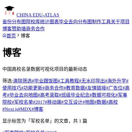
CHINA EDU-ATLAS
省份分布图
院校库
统计图表
毕业去向分布图制作工具
关于项目
博客
赞助墙
商务合作
首页
博客
博客
中国高校名录数据可视化项目的最新动态
筛选:
清除筛选
#
毕业蹭饭图
#
工具教程
#
无水印导出
#
海外升学
#
使用技巧
#
功能更新
#
商务合作
#
教育数据
#
友情链接
#
广告位
#
高
考
#
毕业去向地图
#
高考录取
#
班级毕业纪念
#
数据可视化
#
军事
院校
#
军校名单
#
2017
#
移动端
#
交互设计
#
地图
#
数据
#
高校
#
Next.js
#
MDX
#
博客
显示标签为「
军校名单
」的文章，共
1
篇