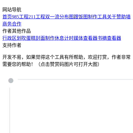
网站导航
首页
985工程
211工程
双一流
分布图
蹭饭图制作工具
关于
赞助墙
商务合作
作者其他作品
行政区划
吹蛋糕
封面制作
休息计时
媒体查看器
书摘查看器
支持作者
开发不易，如果觉得这个工具有所帮助，欢迎打赏，作者非常
需要您的帮助！（点击赞赏码图片可打开大图）