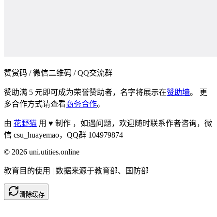
赞赏码 / 微信二维码 / QQ交流群
赞助满 5 元即可成为荣誉赞助者，名字将展示在
赞助墙
。 更
多合作方式请查看
商务合作
。
由
花野猫
用 ♥ 制作 ，
如遇问题，欢迎随时联系作者咨询，微
信 csu_huayemao，QQ群 104979874
©
2026
uni.utities.online
教育目的使用 | 数据来源于教育部、国防部
清除缓存