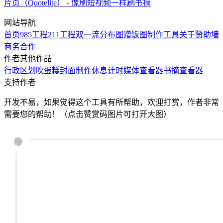
片页（Quotelite） - 像刷短视频一样刷书摘
网站导航
首页
985工程
211工程
双一流
分布图
蹭饭图制作工具
关于
赞助墙
商务合作
作者其他作品
行政区划
吹蛋糕
封面制作
休息计时
媒体查看器
书摘查看器
支持作者
开发不易，如果觉得这个工具有所帮助，欢迎打赏，作者非常
需要您的帮助！（点击赞赏码图片可打开大图）