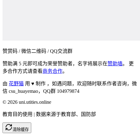
赞赏码 / 微信二维码 / QQ交流群
赞助满 5 元即可成为荣誉赞助者，名字将展示在
赞助墙
。 更
多合作方式请查看
商务合作
。
由
花野猫
用 ♥ 制作 ，
如遇问题，欢迎随时联系作者咨询，微
信 csu_huayemao，QQ群 104979874
©
2026
uni.utities.online
教育目的使用 | 数据来源于教育部、国防部
清除缓存