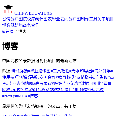
CHINA EDU-ATLAS
省份分布图
院校库
统计图表
毕业去向分布图制作工具
关于项目
博客
赞助墙
商务合作
首页
博客
博客
中国高校名录数据可视化项目的最新动态
筛选:
清除筛选
#
毕业蹭饭图
#
工具教程
#
无水印导出
#
海外升学
#
使用技巧
#
功能更新
#
商务合作
#
教育数据
#
友情链接
#
广告位
#
高
考
#
毕业去向地图
#
高考录取
#
班级毕业纪念
#
数据可视化
#
军事
院校
#
军校名单
#
2017
#
移动端
#
交互设计
#
地图
#
数据
#
高校
#
Next.js
#
MDX
#
博客
显示标签为「
友情链接
」的文章，共
1
篇